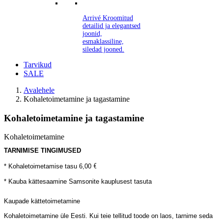
Arrivé
Kroomitud
detailid ja elegantsed
joonid,
esmaklassiline,
siledad jooned.
Tarvikud
SALE
Avalehele
Kohaletoimetamine ja tagastamine
Kohaletoimetamine ja tagastamine
Kohaletoimetamine
TARNIMISE TINGIMUSED
€
* Kohaletoimetamise tasu 6,00
* Kauba kättesaamine
Samsonite kauplusest
tasuta
Kaupade kättetoimetamine
Kohaletoimetamine üle Eesti. Kui teie tellitud toode on laos, tarnime seda