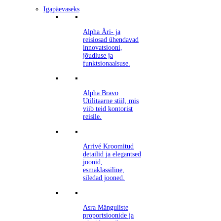
Igapäevaseks
Alpha
Äri- ja
reisiosad ühendavad
innovatsiooni,
jõudluse ja
funktsionaalsuse.
Alpha Bravo
Utilitaarne stiil, mis
viib teid kontorist
reisile.
Arrivé
Kroomitud
detailid ja elegantsed
joonid,
esmaklassiline,
siledad jooned.
Asra
Mänguliste
proportsioonide ja