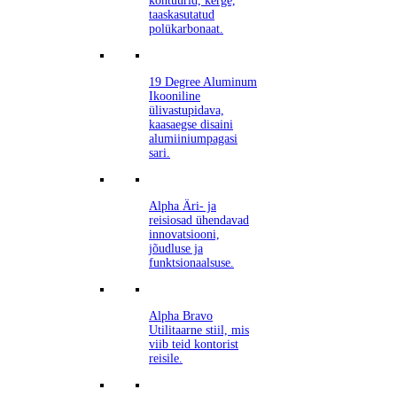
kontuurid, kerge,
taaskasutatud
polükarbonaat.
19 Degree Aluminum
Ikooniline
ülivastupidava,
kaasaegse disaini
alumiiniumpagasi
sari.
Alpha
Äri- ja
reisiosad ühendavad
innovatsiooni,
jõudluse ja
funktsionaalsuse.
Alpha Bravo
Utilitaarne stiil, mis
viib teid kontorist
reisile.