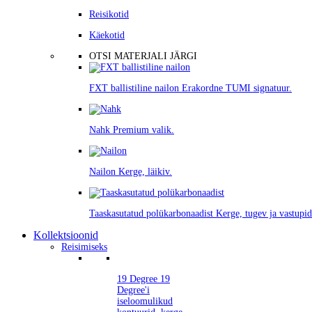
Reisikotid
Käekotid
OTSI MATERJALI JÄRGI
FXT ballistiline nailon
Erakordne TUMI signatuur.
Nahk
Premium valik.
Nailon
Kerge, läikiv.
Taaskasutatud polükarbonaadist
Kerge, tugev ja vastupid
Kollektsioonid
Reisimiseks
19 Degree
19
Degree'i
iseloomulikud