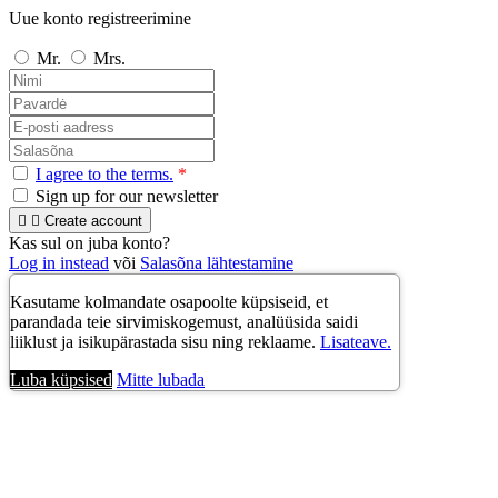
Uue konto registreerimine
Mr.
Mrs.
I agree to the terms.
*
Sign up for our newsletter


Create account
Kas sul on juba konto?
Log in instead
või
Salasõna lähtestamine
Kasutame kolmandate osapoolte küpsiseid, et
parandada teie sirvimiskogemust, analüüsida saidi
liiklust ja isikupärastada sisu ning reklaame.
Lisateave.
Luba küpsised
Mitte lubada