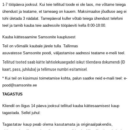
1-7 tööpäeva jooksul. Kui teie tellitud toode ei ole laos, me võtame teiega
ühendust ja teatame, et tarneaeg on kauem. Maksimaalse jõudluse aeg ei
tohi ületada 3 nädalat. Tarnepäeval kuller võtab teiega ühendust telefoni
teel ja tarnib kauba teie aadressile tööpäeviti kella 8:00-18:00.
Kauba kättesaamine
Samsonite kauplusest
Teil
on võimalik kaubale järele
tulla
Tallinnas
asuva
te
sse
Samsonite
poodi, väljastamise aadressi teatame e-meili teel.
Tellitud tooted saab kätte lahtiolekuaegadel isikut tõendava dokumendi (ID
kaart, pass, juhiluba) ja tellimuse numbri esitamisel.
* Kui teil on küsimusi toimetamise kohta, palun saatke neid e-maili teel: e-
pood@samsonite.ee
TAGASTUS
Kliendil
on õigus 14 päeva jooksul tellitud kauba kättesaamisest kaup
tagastada.
Sellel juhul:
Tagastatav kaup peab olema kasutamata ja originaalpakendis,