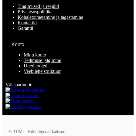
Tingimused ja reeglid
Privaatsuspoliitika
Kohaletoimetamine ja tagastamine
Kontaktid
Garantii
Konto
Minu konto
Tellimuse jälgimine
Uued tooted
Veebilehe struktuur
Välispartnerid
© TUMI - Kõik õigused kaitstud