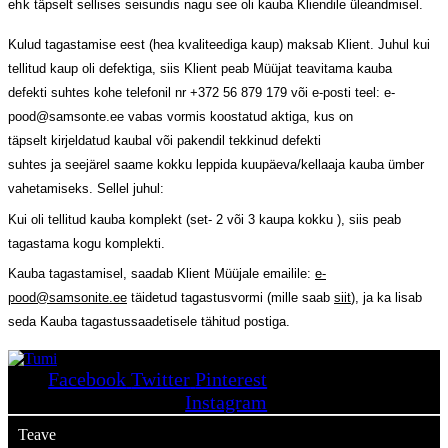
ehk
täpselt sellises seisundis nagu see oli kauba Kliendile üleandmisel.
Kulud tagastamise eest (hea kvaliteediga kaup) maksab Klient.
Juhul kui
tellitud kaup oli defektiga, siis Klient peab Müüjat teavitama
kauba
defekti
suhtes
kohe telefonil nr +372 56 879 179 või e-posti teel: e-
pood@samsonte.ee vabas vormis koostatud akti
ga
, kus on
täpselt
kirjeldatud kaubal või pakendil tekkinud defekti
suhtes
ja
seejärel
sa
a
me
kokku
leppida
kuupäeva/kellaaja
kauba ümber
vahetamiseks. Sellel juhul:
Kui oli tellitud kauba komplekt (set- 2 või 3 kaupa kokku ), siis peab
tagastama kogu komplekti.
Kauba tagastamisel, saadab Klient Müüjale emailile:
e-
pood@samsonite.ee
täidetud tagastusvormi (mille saab
siit
), ja ka lisab
seda Kauba tagastussaadetisele tähitud postiga.
Facebook
Twitter
Pinterest
Instagram
Teave