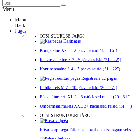
Menu
Menu
Back
Pagas
OTSI SUURUSE JÄRGI
Käsipagas
Kompaktne XS
1 - 2 päeva reisid (15 - 16")
Rahvusvaheline S
3 - 5 päeva reisid (21 - 22")
Kontinentaalne S
4 - 7 päeva reisid (21 - 22")
Registreeritud pagas
Lühike reis M
7 - 10 päeva reisid (26 - 27")
Pikaajaline reis XL
2 - 3 nädalased reisid (29 - 31")
Ümbermaailmareis XXL
3+ nädalased reisid (31" +)
OTSI STRUKTUURI JÄRGI
Kõva korpusega
Jäik maksimaalse kaitse tagamiseks.