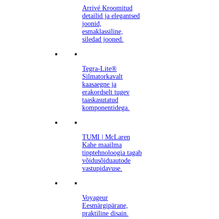
Arrivé
Kroomitud
detailid ja elegantsed
joonid,
esmaklassiline,
siledad jooned.
Tegra-Lite®
Silmatorkavalt
kaasaegne ja
erakordselt tugev
taaskasutatud
komponentidega.
TUMI | McLaren
Kahe maailma
tipptehnoloogia tagab
võidusõiduautode
vastupidavuse.
Voyageur
Eesmärgipärane,
praktiline disain.