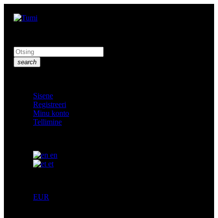
Search here...
search
Konto
Sisene
Registreeri
Minu konto
Tellimine
Keel:
en
et
Valuuta:
EUR
Minu ostukorvi
0