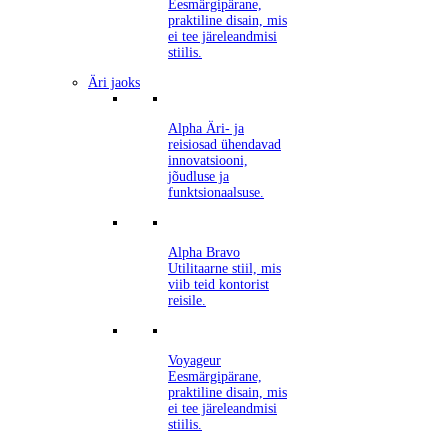
Eesmärgipärane,
praktiline disain, mis
ei tee järeleandmisi
stiilis.
Äri jaoks
Alpha
Äri- ja
reisiosad ühendavad
innovatsiooni,
jõudluse ja
funktsionaalsuse.
Alpha Bravo
Utilitaarne stiil, mis
viib teid kontorist
reisile.
Voyageur
Eesmärgipärane,
praktiline disain, mis
ei tee järeleandmisi
stiilis.