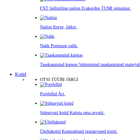
FXT ballistiline nailon
Erakordne TUMI signatuur.
Nailon
Kerge, läikiv.
Nahk
Premium valik.
Taaskasutatud kangas
Valmistatud taaskasutatud materjali
Kotid
OTSI TÜÜBI JÄRGI
Portfellid
Äri.
Sülearvuti kotid
Kaitsta oma arvutit.
Üleõlakotid
Kompaktsed igapäevased kotid.