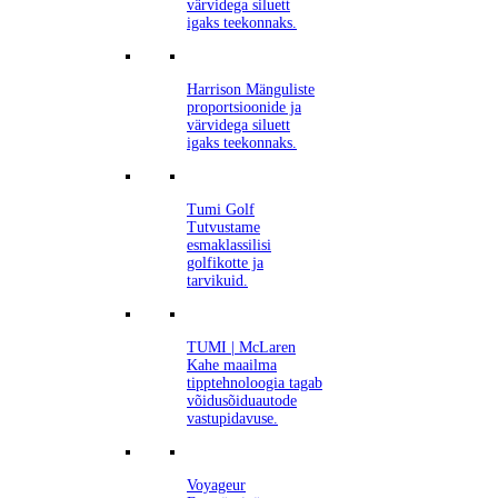
värvidega siluett
igaks teekonnaks.
Harrison
Mänguliste
proportsioonide ja
värvidega siluett
igaks teekonnaks.
Tumi Golf
Tutvustame
esmaklassilisi
golfikotte ja
tarvikuid.
TUMI | McLaren
Kahe maailma
tipptehnoloogia tagab
võidusõiduautode
vastupidavuse.
Voyageur