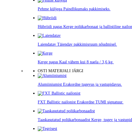
Pehme küljega
Paindlikumaks pakkimiseks.
Hübriidi pagas
Kerge polükarbonaat ja ballistiline nailon
Laiendatav
Täiendav pakkimisruum nõudmisel.
Kerge pagas
Kaal vähem kui 8 naela / 3,6 kg.
OSTI MATERJALI JÄRGI
Alumiiniumist
Erakordne tugevus ja vastupidavus.
FXT Ballistic nailonist
Erakordne TUMI signatuur.
Taaskasutatud polükarbonaadist
Kerge, tugev ja vastupid