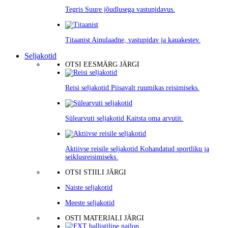
Tegris
Suure jõudlusega vastupidavus.
Titaanist
Ainulaadne, vastupidav ja kauakestev.
Seljakotid
OTSI EESMÄRG JÄRGI
Reisi seljakotid
Piisavalt ruumikas reisimiseks.
Sülearvuti seljakotid
Kaitsta oma arvutit.
Aktiivse reisile seljakotid
Kohandatud sportliku ja
seiklusreisimiseks.
OTSI STIILI JÄRGI
Naiste seljakotid
Meeste seljakotid
OSTI MATERJALI JÄRGI