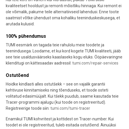
kvaliteetset hooldust ja remonti mõistliku hinnaga. Kui remont ei
ole võimalik, pakume teile alternatiivseid lahendusi. Enne toote
saatmist võtke ühendust oma kohaliku teeninduskeskusega, et
arutada kulusid.
100% pühendumus
TUMI eesmärk on tagada teie rahulolu meie toodete ja
teenindusega. Loodame, et kui kord kogete TUMI kvaliteeti, jääb
see teie usaldusväärseks kaaslaseks kogu eluks. Ööpäevaringne
klienditugi on kättesaadav aadressil:
tumi.com/repair-services
Ostutõend
Hoidke kindlasti alles ostutšekk – see on vajalik garantii
kehtivuse kinnitamiseks ning tõenduseks, et toode osteti
volitatud edasimüüjalt. Kui tšekk puudub, saame kasutada teie
Tracer-programmi
ajalugu (kui toode on registreeritud).
Registreerige toode siin:
tumi.com/tumi-tracer
Enamikul TUMI kohvritest ja kottidest on
Tracer-number
. Kui
toodet ei ole registreeritud, tuleb esitada ostutõend. Ainuüksi