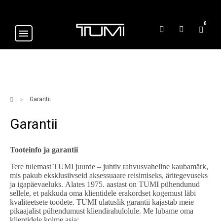
0
Garantii
Garantii
Tooteinfo ja garantii
Tere tulemast TUMI juurde – juhtiv rahvusvaheline kaubamärk,
mis pakub eksklusiivseid aksessuaare reisimiseks, äritegevuseks
ja igapäevaeluks.
Alates 1975. aastast on TUMI pühendunud
sellele, et pakkuda oma klientidele erakordset kogemust läbi
kvaliteetsete toodete. TUMI ulatuslik garantii kajastab meie
pikaajalist pühendumust kliendirahulolule. Me lubame oma
klientidele kolme asja: