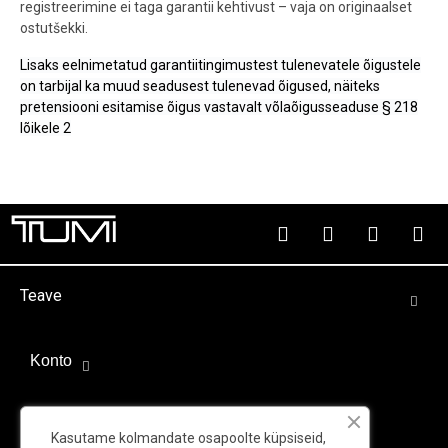
registreerimine ei taga garantii kehtivust – vaja on originaalset
ostutšekki.
Lisaks eelnimetatud garantiitingimustest tulenevatele õigustele
on tarbijal ka muud seadusest tulenevad õigused, näiteks
pretensiooni esitamise õigus vastavalt võlaõigusseaduse § 218
lõikele 2
Teave
Konto
Välispartnerid
Kasutame kolmandate osapoolte küpsiseid,