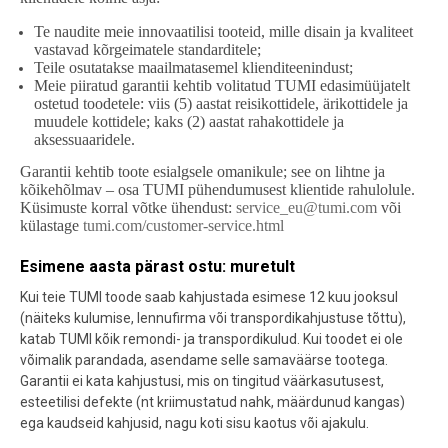
Te naudite meie innovaatilisi tooteid, mille disain ja kvaliteet
vastavad kõrgeimatele standarditele;
Teile osutatakse maailmatasemel klienditeenindust;
Meie piiratud garantii kehtib volitatud TUMI edasimüüjatelt
ostetud toodetele: viis (5) aastat reisikottidele, ärikottidele ja
muudele kottidele; kaks (2) aastat rahakottidele ja
aksessuaaridele.
Garantii kehtib toote esialgsele omanikule; see on lihtne ja
kõikehõlmav – osa TUMI pühendumusest klientide rahulolule.
Küsimuste korral võtke ühendust:
service_eu@tumi.com
või
külastage
tumi.com/customer-service.html
Esimene aasta pärast ostu: muretult
Kui teie TUMI toode saab kahjustada esimese 12 kuu jooksul
(näiteks kulumise, lennufirma või transpordikahjustuse tõttu),
katab TUMI kõik remondi- ja transpordikulud. Kui toodet ei ole
võimalik parandada, asendame selle samaväärse tootega.
Garantii ei kata kahjustusi, mis on tingitud väärkasutusest,
esteetilisi defekte (nt kriimustatud nahk, määrdunud kangas)
ega kaudseid kahjusid, nagu koti sisu kaotus või ajakulu.