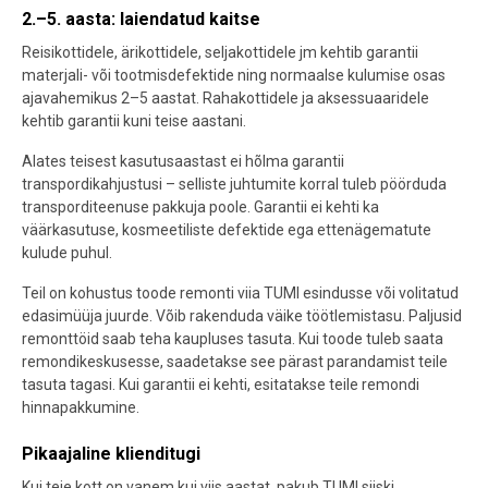
2.–5. aasta: laiendatud kaitse
Reisikottidele, ärikottidele, seljakottidele jm kehtib garantii
materjali- või tootmisdefektide ning normaalse kulumise osas
ajavahemikus 2–5 aastat. Rahakottidele ja aksessuaaridele
kehtib garantii kuni teise aastani.
Alates teisest kasutusaastast ei hõlma garantii
transpordikahjustusi – selliste juhtumite korral tuleb pöörduda
transporditeenuse pakkuja poole. Garantii ei kehti ka
väärkasutuse, kosmeetiliste defektide ega ettenägematute
kulude puhul.
Teil on kohustus toode remonti viia TUMI esindusse või volitatud
edasimüüja juurde. Võib rakenduda väike töötlemistasu. Paljusid
remonttöid saab teha kaupluses tasuta. Kui toode tuleb saata
remondikeskusesse, saadetakse see pärast parandamist teile
tasuta tagasi. Kui garantii ei kehti, esitatakse teile remondi
hinnapakkumine.
Pikaajaline klienditugi
Kui teie kott on vanem kui viis aastat, pakub TUMI siiski