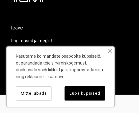
Teave
Tingimused ja reeglid
Privaatsuspoliitika
Kasutame kolmandate osapoolte küpsiseid,
Kohaletoimetamine ja tagastamine
et parandada teie sirvimiskogemust,
analüüsida saidi liiklust ja isikupärastada sisu
Kontaktid
ning reklaame.
Lisateave.
Garantii
Mitte lubada
Luba küpsised
© TUMI - Kõik õigused kaitstud