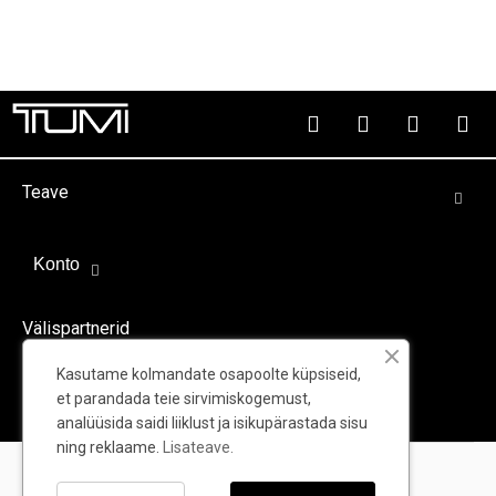
Teave
Konto
Välispartnerid
Kasutame kolmandate osapoolte küpsiseid,
et parandada teie sirvimiskogemust,
analüüsida saidi liiklust ja isikupärastada sisu
ning reklaame.
Lisateave.
© TUMI - Kõik õigused kaitstud