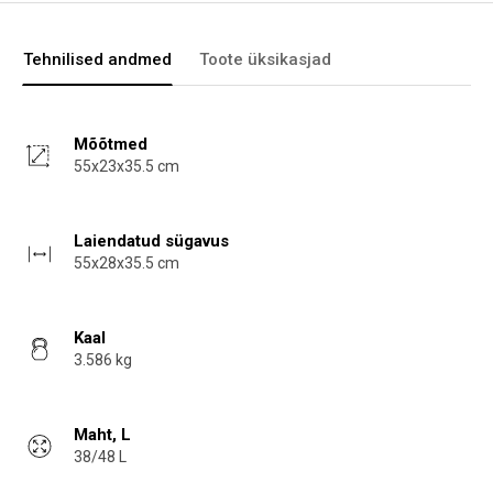
Tehnilised andmed
Toote üksikasjad
Mõõtmed
55x23x35.5 cm
Laiendatud sügavus
55x28x35.5 cm
Kaal
3.586 kg
Maht, L
38/48 L