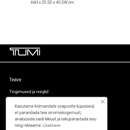
66H x 25.5D x 45.5W cm
Teave
Tingimused ja reeglid
Privaatsuspoliitika
Kasutame kolmandate osapoolte küpsiseid,
Kohaletoimetamine ja tagastamine
et parandada teie sirvimiskogemust,
analüüsida saidi liiklust ja isikupärastada sisu
Kontaktid
ning reklaame.
Lisateave.
Garantii