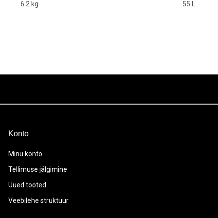
6.2 kg
55 L
Konto
Minu konto
Tellimuse jälgimine
Uued tooted
Veebilehe struktuur