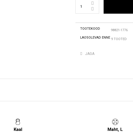
TOOTEKOOD
98821-1776
LAOSOLEVAD ENNE
9 TOOTED
JAGA
Kaal
Maht, L