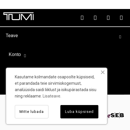
Teave
Konto
Välispartnerid
Kasutame kolmandate osapoolte küpsiseid,
et parandada teie sirvimiskogemust,
analüüsida saidi liiklust ja isikupärastada sisu
ning reklaame.
Lisateave.
© TUMI - Kõik õigused kaitstud
Mitte lubada
Luba küpsised