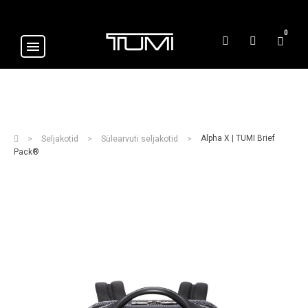
0
Alpha X | TUMI Brief
Seljakotid
Sülearvuti seljakotid
Pack®