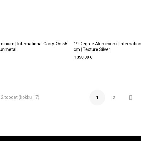
inium | International Carry-On 56
19 Degree Aluminium | Internatio
Gunmetal
cm | Texture Silver
1 350,00 €

2 toodet (kokku 17)
1
2