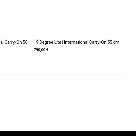
nal Carry-On 56
19 Degree Lite | International Carry-On 55 cm
790,00 €