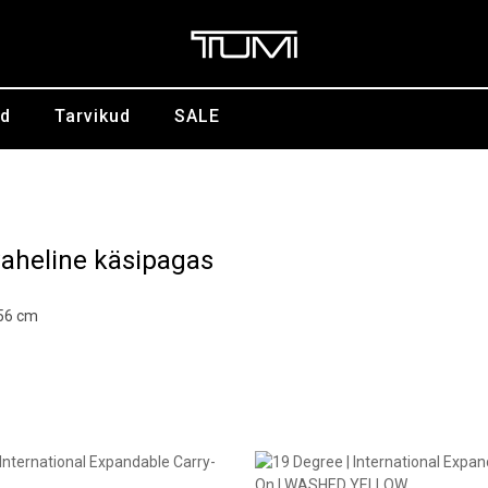
id
Tarvikud
SALE
aheline käsipagas
 56 cm