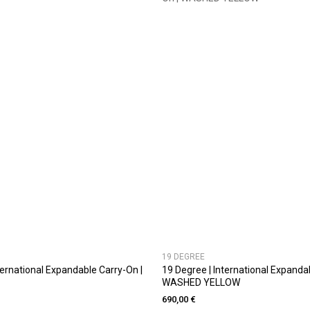
19 DEGREE
ternational Expandable Carry-On |
19 Degree | International Expanda
WASHED YELLOW
690,00 €