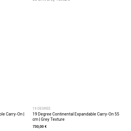
19 DEGREE
ble Carry-On |
19 Degree Continental Expandable Carry-On 55
cm | Grey Texture
730,00 €