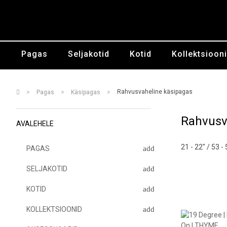
Pagas
Seljakotid
Kotid
Kollektsioon
Rahvusvaheline käsipagas
Pagas
Käsipagas
Rahvusv
AVALEHELE
21 - 22" / 53 -
PAGAS
SELJAKOTID
KOTID
KOLLEKTSIOONID