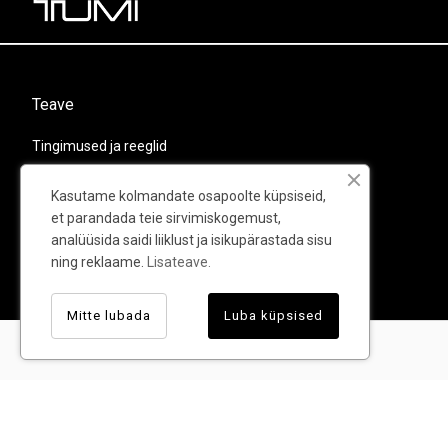
Teave
Tingimused ja reeglid
Privaatsuspoliitika
Kasutame kolmandate osapoolte küpsiseid,
Kohaletoimetamine ja tagastamine
et parandada teie sirvimiskogemust,
analüüsida saidi liiklust ja isikupärastada sisu
Kontaktid
ning reklaame.
Lisateave.
Garantii
Mitte lubada
Luba küpsised
© TUMI - Kõik õigused kaitstud