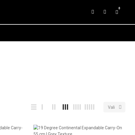
0

Vali