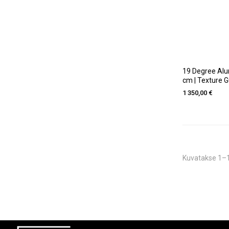
19 Degree Alum
cm | Texture 
1 350,00 €
Kuvatakse 1–1