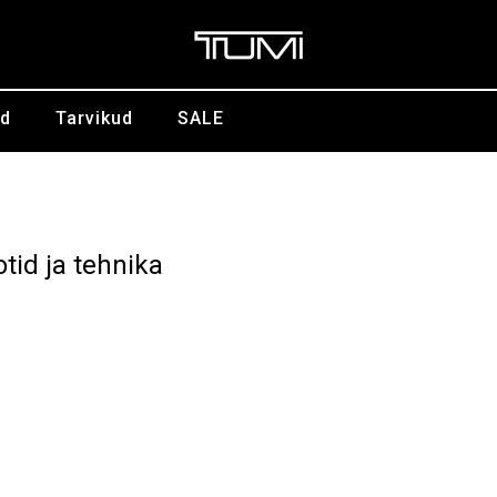
id
Tarvikud
SALE
otid ja tehnika