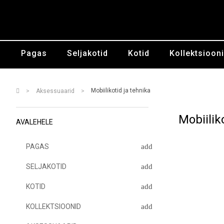
Pagas
Seljakotid
Kotid
Kollektsioon
Mobiilikotid ja tehnika
Aksessuaarid
Mobiilik
AVALEHELE
PAGAS
SELJAKOTID
KOTID
KOLLEKTSIOONID