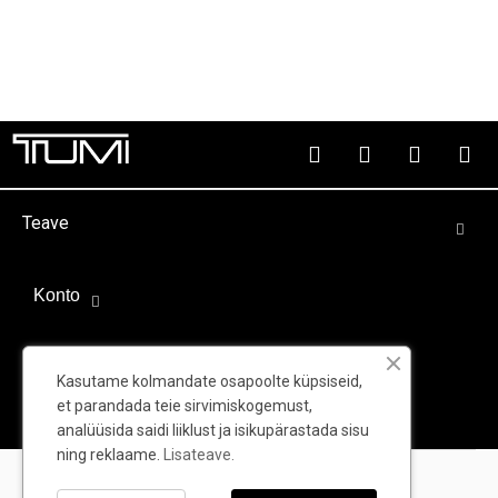
Teave
Konto
Välispartnerid
Kasutame kolmandate osapoolte küpsiseid,
et parandada teie sirvimiskogemust,
analüüsida saidi liiklust ja isikupärastada sisu
ning reklaame.
Lisateave.
© TUMI - Kõik õigused kaitstud