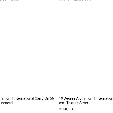
inium | International Carry-On 56
19 Degree Aluminium | Internatio
Gunmetal
cm | Texture Silver
1 350,00 €