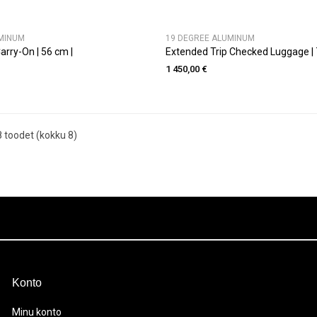
MINUM
19 DEGREE ALUMINUM
arry-On | 56 cm |
Extended Trip Checked Luggage | 
1 450,00 €
 toodet (kokku 8)
Konto
Minu konto