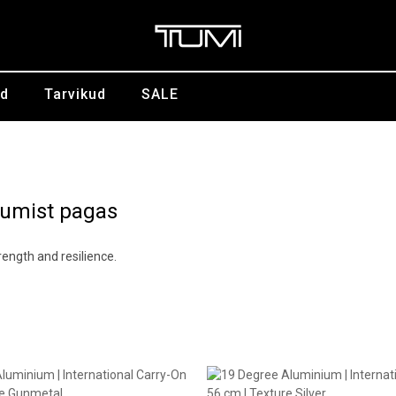
id
Tarvikud
SALE
iumist pagas
rength and resilience.