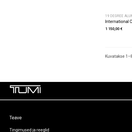
19 DEGREE ALU
International C
1 150,00 €
Kuvatakse 1–8
Teave
Tingimused ja reeglid