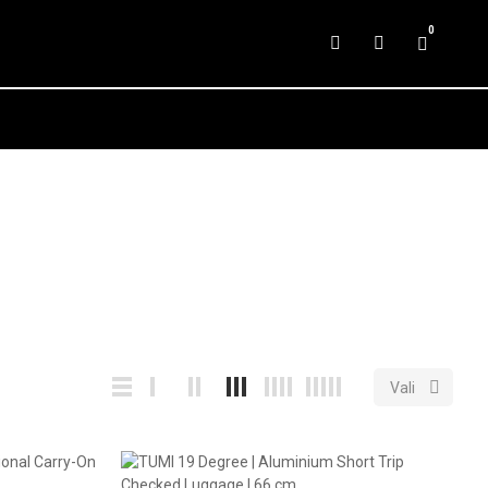
0

Vali