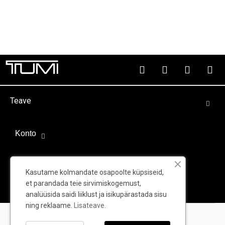
Teave
Konto
Välispartnerid
Kasutame kolmandate osapoolte küpsiseid,
et parandada teie sirvimiskogemust,
analüüsida saidi liiklust ja isikupärastada sisu
ning reklaame.
Lisateave.
© TUMI - Kõik õigused kaitstud