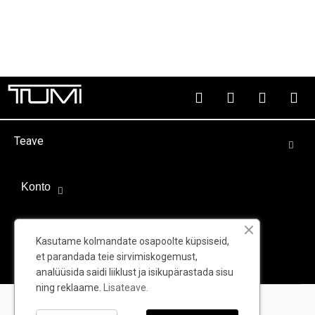
Teave
Konto
Välispartnerid
Kasutame kolmandate osapoolte küpsiseid,
et parandada teie sirvimiskogemust,
analüüsida saidi liiklust ja isikupärastada sisu
ning reklaame.
Lisateave.
© TUMI - Kõik õigused kaitstud