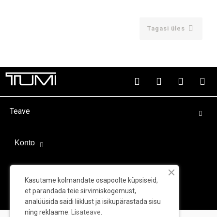

Tagasi üles
Teave
Konto
Välispartnerid
Kasutame kolmandate osapoolte küpsiseid,
et parandada teie sirvimiskogemust,
analüüsida saidi liiklust ja isikupärastada sisu
ning reklaame.
Lisateave.