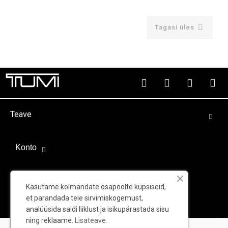

Tagasi üles
Teave
Konto
Välispartnerid
Kasutame kolmandate osapoolte küpsiseid,
et parandada teie sirvimiskogemust,
analüüsida saidi liiklust ja isikupärastada sisu
ning reklaame.
Lisateave.