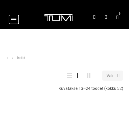
0
Kotid

Vali
Kuvatakse 13–24 toodet (kokku 52)