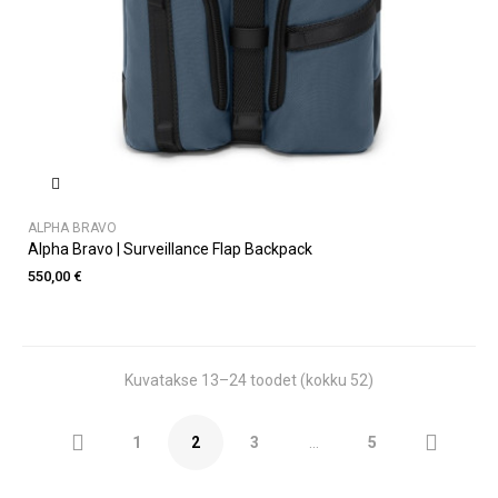
ALPHA BRAVO
Alpha Bravo | Surveillance Flap Backpack
550,00 €
Kuvatakse 13–24 toodet (kokku 52)


1
2
3
…
5