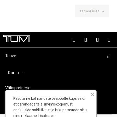
Tagasi üles

Teave
Konto
Välispartnerid
Kasutame kolmandate osapoolte küpsiseid,
et parandada teie sirvimiskogemust,
analüüsida saidi liiklust ja isikupärastada sisu
ning reklaame.
Lisateave.